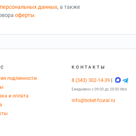
 персональных данных
, а также
говора
оферты
АС
КОНТАКТЫ
тия подлинности
8 (343) 302-14-39
|
вы
Ежедневно с 09:00 до 20:00 Мск
вка и оплата
info@ticket-fcural.ru
а
кты