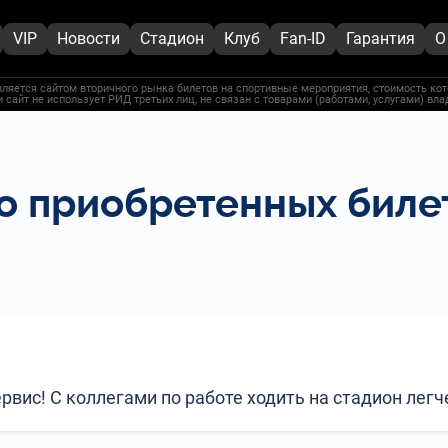
VIP
Новости
Стадион
Клуб
Fan-ID
Гарантия
О
ляется сайтом вторичного рынка билетов на спортивные мероприятия, стоимость кот
 сайт не использует РИД третьих лиц, не связан с товарами (работами, услугами) вл
 о приобретенных билет
ис! С коллегами по работе ходить на стадион легч