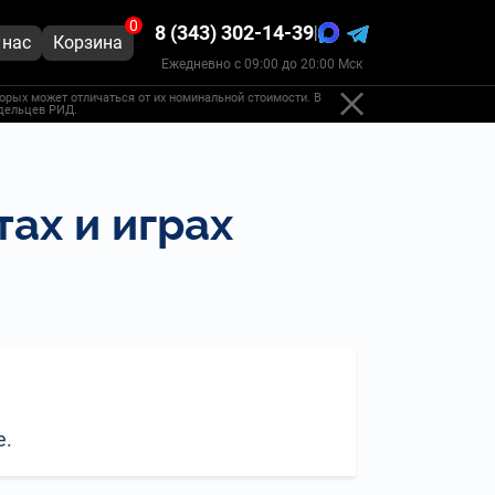
0
8 (343) 302-14-39
|
 нас
Корзина
Ежедневно с 09:00 до 20:00 Мск
орых может отличаться от их номинальной стоимости. В
адельцев РИД.
ах и играх
е.